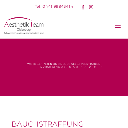
Tel. 0441 99843414
Facebook
Instagram
W
O
H
L
B
E
F
I
N
D
E
N
U
N
D
N
E
U
E
S
S
E
L
B
S
T
V
E
R
T
R
A
U
E
N
M
E
T
T
E
V
I
T
K
I
A
R
T
T
A
E
N
I
E
H
C
D
U
R
BAUCHSTRAFFUNG